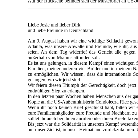
Auf der Rückseite befindet sich der Musterbrief an US-J
Liebe Josie und lieber Dirk
und liebe Freunde in Deutschland:
Am 9. August haben wir eine wichtige Schlacht gewonne
Atlanta, was unsere Anwälte und Freunde, wie ihr, aus 
seien. An dem Tag widerrief das Gericht alle gegen
außerhalb von Miami stattfinden soll.
Es ist uns gelungen, in diesem Kampf einen wichtigen
Familien, meiner anderen vier Brüder und in meinem Nam
zu ermöglichen. Wir wissen, dass die internationale So
gelangen, wo wir jetzt sind.
Wir feiern diesen Triumph der Gerechtigkeit, doch jet
endgültigen Sieg zu erlangen.
In den letzten paar Wochen haben Menschen aus der gan
Kopie an die US-Außenministerin Condoleeza Rice geschi
Wenn ihr noch keinen Brief geschickt habt, bitten wir 
eure Familienmitglieder, eure Freunde und Nachbarn zu b
solltet ihr auch bei ihnen anrufen oder ihnen Briefe faxen
Bis jetzt war die Solidarität in unserem Kampf wesentl
auf unser Ziel ist, in unser Heimatland zurückzukehren.