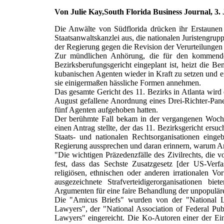
Von Julie Kay,South Florida Business Journal, 3.
Die Anwälte von Südflorida drücken ihr Erstaune
Staatsanwaltskanzlei aus, die nationalen Juristengr
der Regierung gegen die Revision der Verurteilungen
Zur mündlichen Anhörung, die für den kommend
Bezirksberufungsgericht eingeplant ist, heizt die B
kubanischen Agenten wieder in Kraft zu setzen und e
sie einigermaßen hässliche Formen annehmen.
Das gesamte Gericht des 11. Bezirks in Atlanta wir
August gefallene Anordnung eines Drei-Richter-Pan
fünf Agenten aufgehoben hatten.
Der berühmte Fall bekam in der vergangenen Woche
einen Antrag stellte, der das 11. Bezirksgericht er
Staats- und nationalen Rechtsorganisationen einge
Regierung aussprechen und daran erinnern, warum Am
"Die wichtigen Präzedenzfälle des Zivilrechts, die v
fest, dass das Sechste Zusatzgesetz [der US-Verfas
religiösen, ethnischen oder anderen irrationalen Vor
ausgezeichnete Strafverteidigerorganisationen bi
Argumenten für eine faire Behandlung der unpopulär
Die "Amicus Briefs" wurden von der "National La
Lawyers", der "National Association of Federal Pub
Lawyers" eingereicht. Die Ko-Autoren einer der Ei