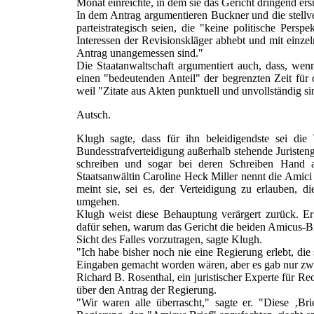
Monat einreichte, in dem sie das Gericht dringend er
In dem Antrag argumentieren Buckner und die stellve
parteistrategisch seien, die "keine politische Persp
Interessen der Revisionskläger abhebt und mit einze
Antrag unangemessen sind."
Die Staatanwaltschaft argumentiert auch, dass, wen
einen "bedeutenden Anteil" der begrenzten Zeit für
weil "Zitate aus Akten punktuell und unvollständig si
Autsch.
Klugh sagte, dass für ihn beleidigendste sei die
Bundesstrafverteidigung außerhalb stehende Juristen
schreiben und sogar bei deren Schreiben Hand a
Staatsanwältin Caroline Heck Miller nennt die Amici 
meint sie, sei es, der Verteidigung zu erlauben, 
umgehen.
Klugh weist diese Behauptung verärgert zurück. E
dafür sehen, warum das Gericht die beiden Amicus-Briefs
Sicht des Falles vorzutragen, sagte Klugh.
"Ich habe bisher noch nie eine Regierung erlebt, die
Eingaben gemacht worden wären, aber es gab nur zw
Richard B. Rosenthal, ein juristischer Experte für Rec
über den Antrag der Regierung.
"Wir waren alle überrascht," sagte er. "Diese ‚Br