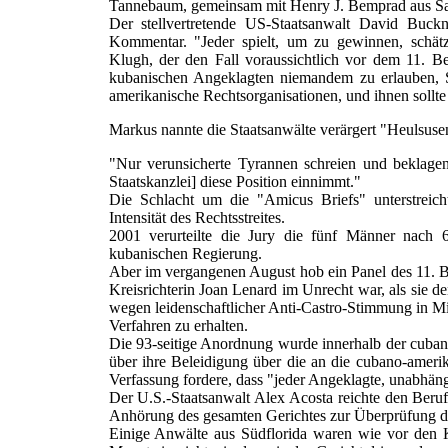
Tannebaum, gemeinsam mit Henry J. Bemprad aus Sa
Der stellvertretende US-Staatsanwalt David Buckn
Kommentar. "Jeder spielt, um zu gewinnen, schätze 
Klugh, der den Fall voraussichtlich vor dem 11. Be
kubanischen Angeklagten niemandem zu erlauben, S
amerikanische Rechtsorganisationen, und ihnen sollt
Markus nannte die Staatsanwälte verärgert "Heulsuse
"Nur verunsicherte Tyrannen schreien und beklagen s
Staatskanzlei] diese Position einnimmt."
Die Schlacht um die "Amicus Briefs" unterstreicht 
Intensität des Rechtsstreites.
2001 verurteilte die Jury die fünf Männer nac
kubanischen Regierung.
Aber im vergangenen August hob ein Panel des 11. Bez
Kreisrichterin Joan Lenard im Unrecht war, als sie d
wegen leidenschaftlicher Anti-Castro-Stimmung in Mi
Verfahren zu erhalten.
Die 93-seitige Anordnung wurde innerhalb der cuban
über ihre Beleidigung über die an die cubano-amerik
Verfassung fordere, dass "jeder Angeklagte, unabhäng
Der U.S.-Staatsanwalt Alex Acosta reichte den Beru
Anhörung des gesamten Gerichtes zur Überprüfung d
Einige Anwälte aus Südflorida waren wie vor den 