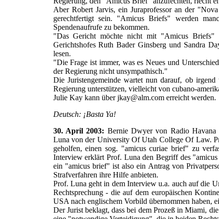
Regierung, den "Amicus Brief" anzufechten, riecht en
Aber Robert Jarvis, ein Juraprofessor an der "Nova
gerechtfertigt sein. "Amicus Briefs" werden man
Spendenaufrufe zu bekommen.
"Das Gericht möchte nicht mit "Amicus Briefs" ü
Gerichtshofes Ruth Bader Ginsberg und Sandra Day
lesen.
"Die Frage ist immer, was es Neues und Unterschiedli
der Regierung nicht unsympathisch."
Die Juristengemeinde wartet nun darauf, ob irgend 
Regierung unterstützen, vielleicht von cubano-amerik
Julie Kay kann über jkay@alm.com erreicht werden.
Deutsch: ¡Basta Ya!
30. April 2003:
Bernie Dwyer von Radio Havana Cu
Luna von der University Of Utah College Of Law. Pr
geholfen, einen sog. "amicus curiae brief" zu verf
Interview erklärt Prof. Luna den Begriff des "amicu
ein "amicus brief" ist also ein Antrag von Privatpe
Strafverfahren ihre Hilfe anbieten.
Prof. Luna geht in dem Interview u.a. auch auf die 
Rechtsprechung - die auf dem europäischen Kontin
USA nach englischem Vorbild übernommen haben, ei
Der Jurist beklagt, dass bei dem Prozeß in Miami, di
eine "notwendige Verteidigung", die in beiden Recht