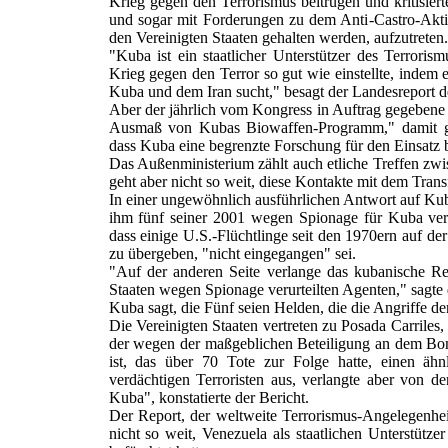
Krieg gegen den Terrorismus beitrügen und kritisier
und sogar mit Forderungen zu dem Anti-Castro-Aktiv
den Vereinigten Staaten gehalten werden, aufzutreten.
"Kuba ist ein staatlicher Unterstützer des Terrori
Krieg gegen den Terror so gut wie einstellte, indem 
Kuba und dem Iran sucht," besagt der Landesreport 
Aber der jährlich vom Kongress in Auftrag gegebene 
Ausmaß von Kubas Biowaffen-Programm," damit gre
dass Kuba eine begrenzte Forschung für den Einsatz 
Das Außenministerium zählt auch etliche Treffen zw
geht aber nicht so weit, diese Kontakte mit dem Tran
In einer ungewöhnlich ausführlichen Antwort auf Kubas
ihm fünf seiner 2001 wegen Spionage für Kuba veru
dass einige U.S.-Flüchtlinge seit den 1970ern auf de
zu übergeben, "nicht eingegangen" sei.
"Auf der anderen Seite verlange das kubanische Re
Staaten wegen Spionage verurteilten Agenten," sagte 
Kuba sagt, die Fünf seien Helden, die die Angriffe d
Die Vereinigten Staaten vertreten zu Posada Carriles
der wegen der maßgeblichen Beteiligung an dem Bom
ist, das über 70 Tote zur Folge hatte, einen ähn
verdächtigen Terroristen aus, verlangte aber von d
Kuba", konstatierte der Bericht.
Der Report, der weltweite Terrorismus-Angelegenheit
nicht so weit, Venezuela als staatlichen Unterstütz