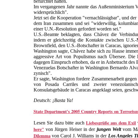
befürchtet hatten.
Im vergangenen Jahr nannte das Außenministerium Ve
widersprüchlich".
Jetzt sei die Kooperation "vernachlässigbar", und d
dem Iran zusammen und sei "widerwillig, kolumbian
einer U.N.-Resolution gefordert worden sei."
U.S.-Beamte beklagten, dass Chávez die Verbindun
indem er gleichzeitig die Kontakte zwischen U.S.-
Brownfield, den U.S.-Botschafter in Caracas, ignoriert
Washington sagte, Chávez habe sich zu Hause immer
aggressive Art von Populismus nach Übersee. Die 
dagegen Einspruch erhoben, da er in Anbetracht des B
Venezuelas Botschafter in Washington Bernardo Alva
zynisch".
Er sagte, Washington fordere Zusammenarbeit gegen 
von Posada Carriles und zweier venezolanisc
Konsulatsgebäude in Caracas angeklagt seien, gesch
Deutsch: ¡Basta Ya!
State Department's 2005 Country Reports on Terroris
Liebesgrüße aus dem Exil
Lesen Sie dazu bitte auch
here"
von Jürgen Heiser in der
jungen Welt
vom Ma
Dilemma
von Carol J. Williams in der
Los Angeles T